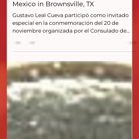
20 Ceremony at the Consulate of
Mexico in Brownsville, TX
Gustavo Leal Cueva participó como invitado
especial en la conmemoración del 20 de
noviembre organizada por el Consulado de
México en Brownsville, donde ofreció una
charla sobre el papel de la mujer en la
Revolución Mexicana a través de la historia de
Adela Velarde Pérez, “La Adelita”. La
presentación se basó en la investigación del Dr.
Alberto Galindo Galindo (QEPD) y coincidió
con la entrega del Premio Ohtli al abogado
Jaime Díez.