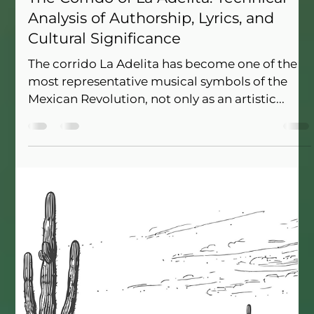
cultural de la época, preservada en la
transmisión oral del corrido. Su análisis técnico
permite entender cómo el lenguaje popular
Gustavo Leal Cueva
influyó en la fijación escrita de estas obras y
Sep 6, 2025
3 min read
aporta valor etnográfico a la música
The Corrido of La Adelita: Technical
revolucionaria.
Analysis of Authorship, Lyrics, and
Cultural Significance
The corrido La Adelita has become one of the
most representative musical symbols of the
Mexican Revolution, not only as an artistic...