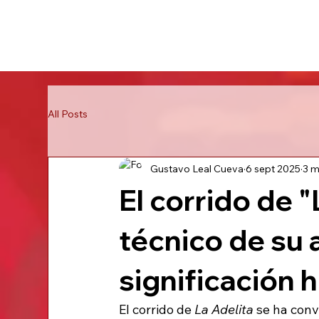
Inicio
Historia
Galería
Direc
All Posts
Gustavo Leal Cueva
6 sept 2025
3 m
El corrido de "
técnico de su a
significación h
El corrido de 
La Adelita
 se ha con