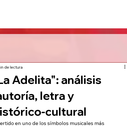
tiva
Museografía
Creditos
Crowdfundi
in de lectura
La Adelita": análisis
utoría, letra y
istórico-cultural
vertido en uno de los símbolos musicales más 