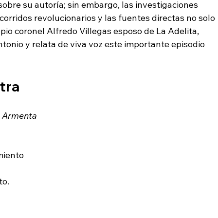
obre su autoría; sin embargo, las investigaciones 
corridos revolucionarios y las fuentes directas no solo 
opio coronel Alfredo Villegas esposo de La Adelita, 
onio y relata de viva voz este importante episodio 
etra
ío Armenta
a
miento
a
to.